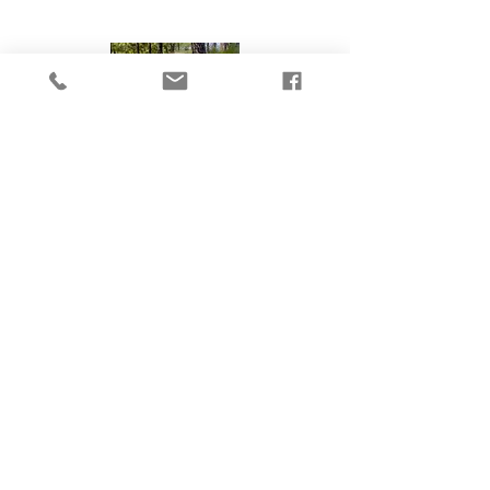
Nathalie
J'ai toujours aimé ma région et
j'aime la faire découvrir. Ma passion
c'est les gens et les rencontres.