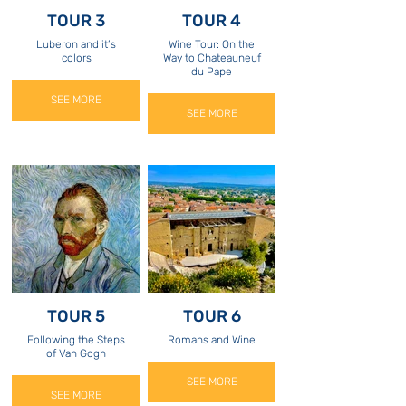
TOUR 3
TOUR 4
Luberon and it’s
Wine Tour: On the
colors
Way to Chateauneuf
du Pape
SEE MORE
SEE MORE
TOUR 5
TOUR 6
Following the Steps
Romans and Wine
of Van Gogh
SEE MORE
SEE MORE