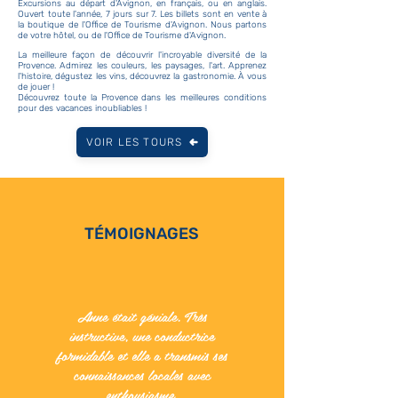
Excursions au départ d'Avignon, en français, ou en anglais.
Ouvert toute l'année, 7 jours sur 7. Les billets sont en vente à
la boutique de l'Office de Tourisme d'Avignon. Nous partons
de votre hôtel, ou de l'Office de Tourisme d'Avignon.
La meilleure façon de découvrir l'incroyable diversité de la
Provence. Admirez les couleurs, les paysages, l'art. Apprenez
l'histoire, dégustez les vins, découvrez la gastronomie. À vous
de jouer !
Découvrez toute la Provence dans les meilleures conditions
pour des vacances inoubliables !
VOIR LES TOURS
TÉMOIGNAGES
Anne était géniale. Très
instructive, une conductrice
formidable et elle a transmis ses
connaissances locales avec
enthousiasme.